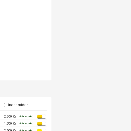
Under middel
2.300 Kr
(Makspris)
1.700 Kr
(Makspris)
2.500 Kr
(Makspris)