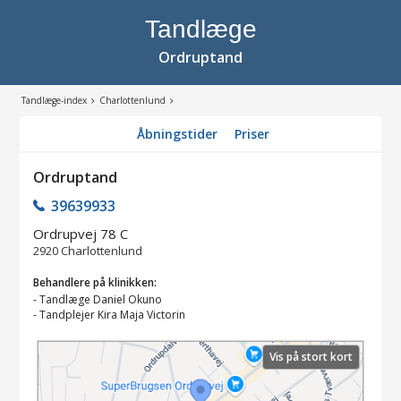
Tandlæge
Ordruptand
Tandlæge-index
Charlottenlund
Åbningstider
Priser
Ordruptand
39639933
Ordrupvej 78 C
2920
Charlottenlund
Behandlere på klinikken:
-
Tandlæge Daniel Okuno
-
Tandplejer Kira Maja Victorin
Vis på stort kort