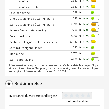
2.950 Kr
(Max)
Fjernelse af tand
2.950 Kr
(Max)
Fjernelse af visdomstand
279 Kr
Lokalbedøvelse
1.372 Kr
(Max)
Lille plastfyldning på stor kindtand
2.790 Kr
(Max)
Stor plastfyldning på stor kindtand
7.200 Kr
(Max)
Krone af ædelmetallegering
6.700 Kr
(Max)
Porcelænskrone
20.130 Kr
(Max)
Brobehandling af ædelmetallegering
1.382 Kr
(Max)
Stift inkl. røntgenbilleder
3.700 Kr
Bideskinne
4.200 Kr
(Max)
Stor rodbehadling
Prisniveauet er beregnet ud fra gennemsnittet af alle landets Tandlæger. Nogle
af de angivne priser er Max-priser, hvilket betyder at ydelsen kan være billigere
end angivet. Priserne er sidst opdateret 6/11-2024
Bedømmelse
Hvordan vil du vurdere tandlægen?
Vælg en karakter