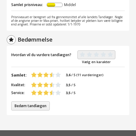
Samlet prisniveau:
Middel
Prisniveauet er beregnet ud fra gennemsnittet af alle landets Tandlæger. Nogle
af de angivne priser er Max-priser, hvilket betyder at ydelsen kan være billigere
end angivet. Priserne er sidst opdateret 1/1-1970
Bedømmelse
Hvordan vil du vurdere tandlægen?
Vælg en karakter
Samlet:
3,6
/
5
(
11
vurderinger)
Kvalitet:
3,5
/ 5
Service:
3,5
/ 5
Bedøm tandlægen