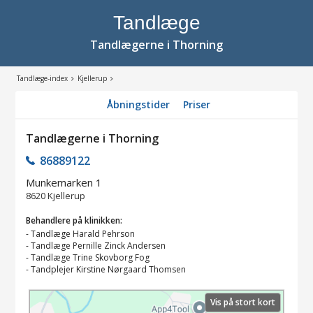
Tandlæge
Tandlægerne i Thorning
Tandlæge-index
Kjellerup
Åbningstider
Priser
Tandlægerne i Thorning
86889122
Munkemarken 1
8620
Kjellerup
Behandlere på klinikken:
-
Tandlæge Harald Pehrson
-
Tandlæge Pernille Zinck Andersen
-
Tandlæge Trine Skovborg Fog
-
Tandplejer Kirstine Nørgaard Thomsen
Vis på stort kort