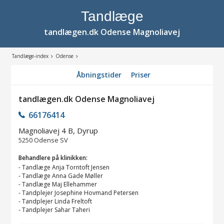
Tandlæge
tandlægen.dk Odense Magnoliavej
Tandlæge-index
Odense
Åbningstider
Priser
tandlægen.dk Odense Magnoliavej
66176414
Magnoliavej 4 B, Dyrup
5250
Odense SV
Behandlere på klinikken:
-
Tandlæge Anja Torntoft Jensen
-
Tandlæge Anna Gade Møller
-
Tandlæge Maj Ellehammer
-
Tandplejer Josephine Hovmand Petersen
-
Tandplejer Linda Freltoft
-
Tandplejer Sahar Taheri