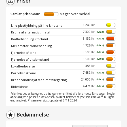
Priser
Samlet prisniveau:
Meget over middel
1.240 Kr
Lille plastfyldning på lille kindtand
7.300 Kr
(Max)
Krone af alternativt metal
3.132 Kr
(Max)
Rodbehandling i fortand
4.726 Kr
(Max)
Mellemstor rodbehandling
3.500 Kr
(Max)
Fjernelse af tand
3.500 Kr
(Max)
Fjernelse af visdomstand
358 Kr
Lokalbedøvelse
7.682 Kr
(Max)
Porcelænskrone
24.000 Kr
(Max)
Brobehandling af ædelmetallegering
4.471 Kr
(Max)
Bideskinne
Prisniveauet er beregnet ud fra gennemsnittet af alle landets Tandlæger. Nogle
af de angivne priser er Max-priser, hvilket betyder at ydelsen kan være billigere
end angivet. Priserne er sidst opdateret 6/11-2024
Bedømmelse