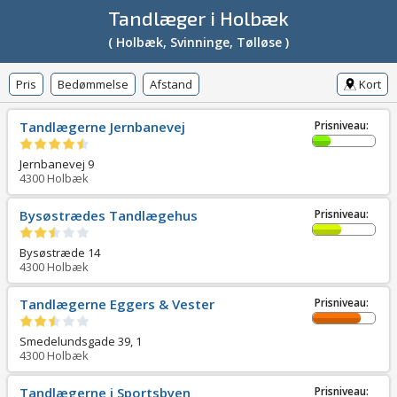
Tandlæger i Holbæk
( Holbæk, Svinninge, Tølløse )
Pris
Bedømmelse
Afstand
Kort
Tandlægerne Jernbanevej
Prisniveau:
Jernbanevej 9
4300
Holbæk
Bysøstrædes Tandlægehus
Prisniveau:
Bysøstræde 14
4300
Holbæk
Tandlægerne Eggers & Vester
Prisniveau:
Smedelundsgade 39, 1
4300
Holbæk
Tandlægerne i Sportsbyen
Prisniveau: