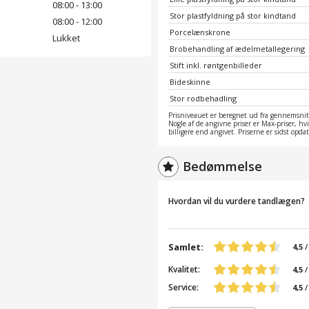
08:00 - 13:00
Stor plastfyldning på stor kindtand
08:00 - 12:00
Porcelænskrone
Lukket
Brobehandling af ædelmetallegering
Stift inkl. røntgenbilleder
Bideskinne
Stor rodbehadling
Prisniveauet er beregnet ud fra gennemsnitt
Nogle af de angivne priser er Max-priser, hv
billigere end angivet. Priserne er sidst opd
Bedømmelse
Hvordan vil du vurdere tandlægen?
Samlet:
4,5
Kvalitet:
4,5
/
Service:
4,5
/