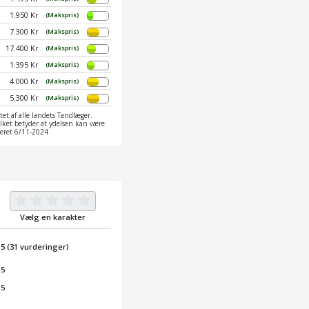
1.950 Kr
(Makspris)
7.300 Kr
(Makspris)
17.400 Kr
(Makspris)
1.395 Kr
(Makspris)
4.000 Kr
(Makspris)
5.300 Kr
(Makspris)
et af alle landets Tandlæger.
ilket betyder at ydelsen kan være
ateret 6/11-2024
Vælg en karakter
/
5
(
31
vurderinger)
 5
 5