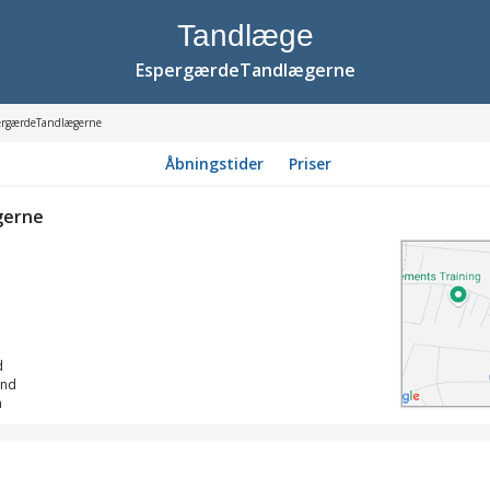
Tandlæge
EspergærdeTandlægerne
ergærdeTandlægerne
Åbningstider
Priser
gerne
d
and
n