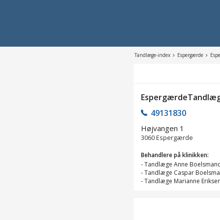
Tandlæge-index
Espergærde
Esp
EspergærdeTandlæ
49131830
Højvangen 1
3060
Espergærde
Behandlere på klinikken:
-
Tandlæge Anne Boelsman
-
Tandlæge Caspar Boelsm
-
Tandlæge Marianne Erikse