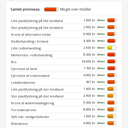
Samlet prisniveau:
Meget over middel
1.900 Kr
(Max)
Lille plastfyldning på lille kindtand
2.900 Kr
(Max)
Stor plastfyldning på lille kindtand
8.900 Kr
(Max)
Krone af alternativt metal
4.500 Kr
(Max)
Rodbehandling i fortand
2.930 Kr
(Max)
Lille rodbehandling
8.300 Kr
(Max)
Mellemstor rodbehandling
34.000 Kr
(Max)
Bro
7.700 Kr
(Max)
Fjernelse af tand
4.000 Kr
(Max)
Fjernelse af visdomstand
497 Kr
(Max)
Lokalbedøvelse
1.900 Kr
(Max)
Lille plastfyldning på stor kindtand
2.900 Kr
(Max)
Stor plastfyldning på stor kindtand
9.300 Kr
(Max)
Krone af ædelmetallegering
8.800 Kr
(Max)
Porcelænskrone
1.900 Kr
(Max)
Stift inkl. røntgenbilleder
4.900 Kr
(Max)
Bideskinne