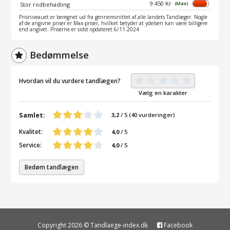
9.450 Kr
(Max)
Stor rodbehadling
Prisniveauet er beregnet ud fra gennemsnittet af alle landets Tandlæger. Nogle
af de angivne priser er Max-priser, hvilket betyder at ydelsen kan være billigere
end angivet. Priserne er sidst opdateret 6/11-2024
Bedømmelse
Hvordan vil du vurdere tandlægen?
Vælg en karakter
Samlet:
3,2
/
5
(
40
vurderinger)
Kvalitet:
4,0
/ 5
Service:
4,0
/ 5
Bedøm tandlægen
Copyright 2026 © Tandlaege-index.dk
Facebook