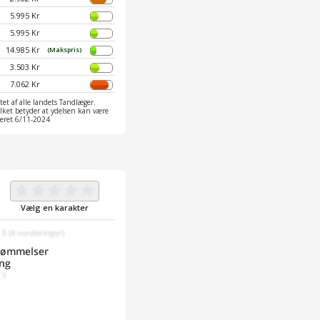
5.995 Kr
5.995 Kr
14.985 Kr
(Makspris)
3.503 Kr
7.062 Kr
et af alle landets Tandlæger.
ilket betyder at ydelsen kan være
ateret 6/11-2024
Vælg en karakter