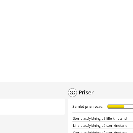
Priser
t
Samlet prisniveau:
Stor plastfyldning på lille kindtand
Lille plastfyldning på stor kindtand
Stor plastfyldning på stor kindtand