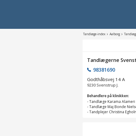
Tandlæge-index
Aalborg
Tandlæg
Tandlægerne Svenst
98381690
Godthåbsvej 14 A
9230
Svenstrup J.
Behandlere på klinikken:
-
Tandlæge Karama Alameri
-
Tandlæge Maj Bonde Niels
-
Tandplejer Christina Egho