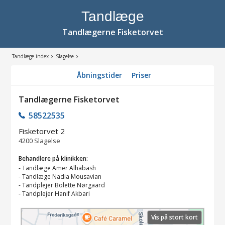
Tandlæge
Tandlægerne Fisketorvet
Tandlæge-index
Slagelse
Åbningstider
Priser
Tandlægerne Fisketorvet
58522535
Fisketorvet 2
4200
Slagelse
Behandlere på klinikken:
-
Tandlæge Amer Alhabash
-
Tandlæge Nadia Mousavian
-
Tandplejer Bolette Nørgaard
-
Tandplejer Hanif Akbari
Vis på stort kort