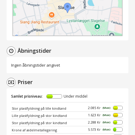
Åbningstider
Ingen åbningstider angivet
Priser
Samlet prisniveau:
Under middel
2.085 Kr
(Max)
Stor plastfyldning på lille kindtand
1.623 Kr
(Max)
Lille plastfyldning på stor kindtand
2.288 Kr
(Max)
Stor plastfyldning på stor kindtand
5.573 Kr
(Max)
Krone af ædelmetallegering