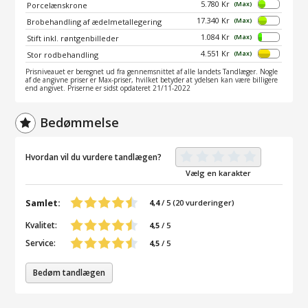
5.780 Kr
(Max)
Porcelænskrone
17.340 Kr
(Max)
Brobehandling af ædelmetallegering
1.084 Kr
(Max)
Stift inkl. røntgenbilleder
4.551 Kr
(Max)
Stor rodbehandling
Prisniveauet er beregnet ud fra gennemsnittet af alle landets Tandlæger. Nogle
af de angivne priser er Max-priser, hvilket betyder at ydelsen kan være billigere
end angivet. Priserne er sidst opdateret 21/11-2022
Bedømmelse
Hvordan vil du vurdere tandlægen?
Vælg en karakter
Samlet:
4,4
/
5
(
20
vurderinger)
Kvalitet:
4,5
/ 5
Service:
4,5
/ 5
Bedøm tandlægen