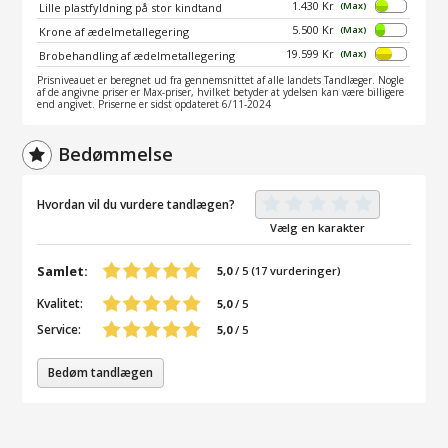
1.430 Kr
(Max)
Lille plastfyldning på stor kindtand
5.500 Kr
(Max)
Krone af ædelmetallegering
19.599 Kr
(Max)
Brobehandling af ædelmetallegering
Prisniveauet er beregnet ud fra gennemsnittet af alle landets Tandlæger. Nogle
af de angivne priser er Max-priser, hvilket betyder at ydelsen kan være billigere
end angivet. Priserne er sidst opdateret 6/11-2024
Bedømmelse
Hvordan vil du vurdere tandlægen?
Vælg en karakter
Samlet:
5,0
/
5
(
17
vurderinger)
Kvalitet:
5,0
/ 5
Service:
5,0
/ 5
Bedøm tandlægen