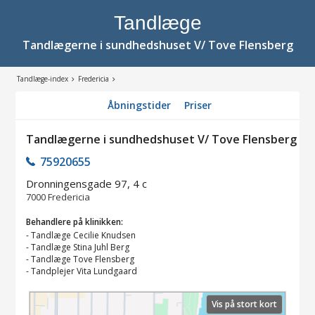
Tandlæge
Tandlægerne i sundhedshuset V/ Tove Flensberg
Tandlæge-index
Fredericia
Åbningstider
Priser
Tandlægerne i sundhedshuset V/ Tove Flensberg
75920655
Dronningensgade 97, 4 c
7000
Fredericia
Behandlere på klinikken:
-
Tandlæge Cecilie Knudsen
-
Tandlæge Stina Juhl Berg
-
Tandlæge Tove Flensberg
-
Tandplejer Vita Lundgaard
Vis på stort kort