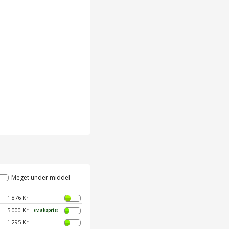
Meget under middel
1.876 Kr
5.000 Kr
(Makspris)
1.295 Kr