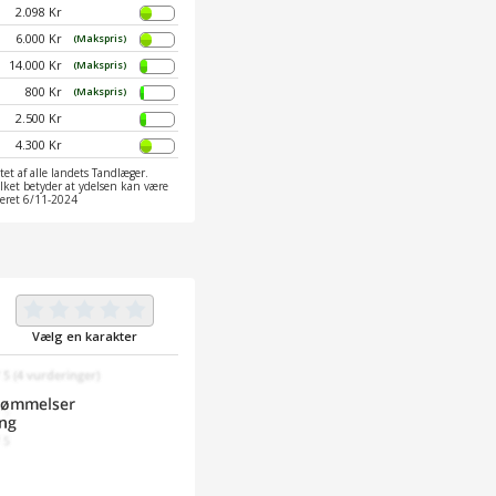
2.098 Kr
6.000 Kr
(Makspris)
14.000 Kr
(Makspris)
800 Kr
(Makspris)
2.500 Kr
4.300 Kr
et af alle landets Tandlæger.
ilket betyder at ydelsen kan være
ateret 6/11-2024
Vælg en karakter