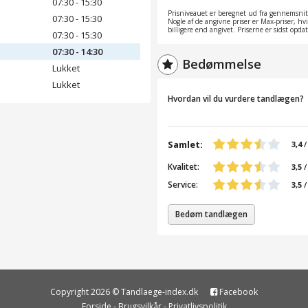
07:30 - 15:30
Prisniveauet er beregnet ud fra gennemsnitt
07:30 - 15:30
Nogle af de angivne priser er Max-priser, hv
billigere end angivet. Priserne er sidst opd
07:30 - 15:30
07:30 - 14:30
Bedømmelse
Lukket
Lukket
Hvordan vil du vurdere tandlægen?
Samlet:
3,4
Kvalitet:
3,5
/
Service:
3,5
/
Bedøm tandlægen
Copyright 2026 © Tandlaege-index.dk
Facebook
Forside
-
Brugsvilkår
-
Privatlivspolitik