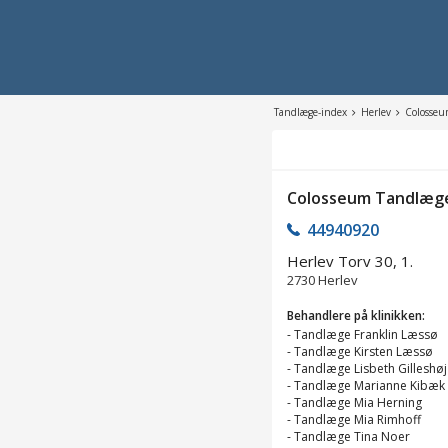
Tandlæge-index
Herlev
Colosseu
Colosseum Tandlæge
44940920
Herlev Torv 30, 1.
2730
Herlev
Behandlere på klinikken:
-
Tandlæge Franklin Læssø
-
Tandlæge Kirsten Læssø
-
Tandlæge Lisbeth Gilleshøj
-
Tandlæge Marianne Kibæk
-
Tandlæge Mia Herning
-
Tandlæge Mia Rimhoff
-
Tandlæge Tina Noer