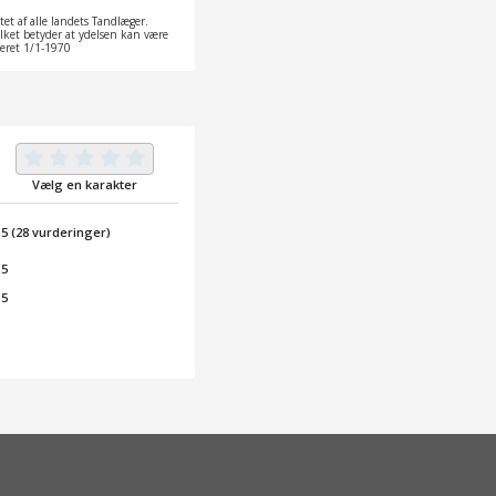
et af alle landets Tandlæger.
ilket betyder at ydelsen kan være
ateret 1/1-1970
Vælg en karakter
/
5
(
28
vurderinger)
 5
 5