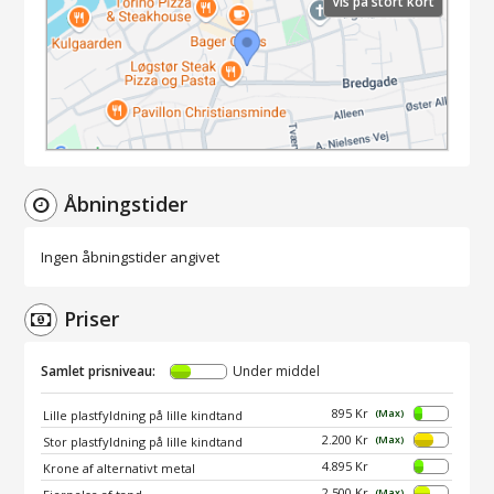
Vis på stort kort
Åbningstider
Ingen åbningstider angivet
Priser
Samlet prisniveau:
Under middel
895 Kr
(Max)
Lille plastfyldning på lille kindtand
2.200 Kr
(Max)
Stor plastfyldning på lille kindtand
4.895 Kr
Krone af alternativt metal
2.500 Kr
(Max)