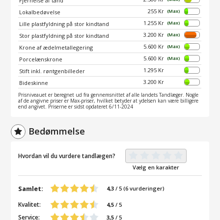
Fjernelse af tand
255 Kr
(Max)
Lokalbedøvelse
1.255 Kr
(Max)
Lille plastfyldning på stor kindtand
3.200 Kr
(Max)
Stor plastfyldning på stor kindtand
5.600 Kr
(Max)
Krone af ædelmetallegering
5.600 Kr
(Max)
Porcelænskrone
1.295 Kr
Stift inkl. røntgenbilleder
3.200 Kr
Bideskinne
Prisniveauet er beregnet ud fra gennemsnittet af alle landets Tandlæger. Nogle
af de angivne priser er Max-priser, hvilket betyder at ydelsen kan være billigere
end angivet. Priserne er sidst opdateret 6/11-2024
Bedømmelse
Hvordan vil du vurdere tandlægen?
Vælg en karakter
Samlet:
4,3
/
5
(
6
vurderinger)
Kvalitet:
4,5
/ 5
Service:
3,5
/ 5