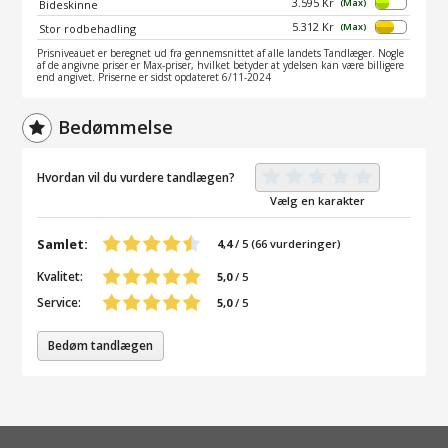
3.595 Kr
(Max)
Bideskinne
5.312 Kr
(Max)
Stor rodbehadling
Prisniveauet er beregnet ud fra gennemsnittet af alle landets Tandlæger. Nogle
af de angivne priser er Max-priser, hvilket betyder at ydelsen kan være billigere
end angivet. Priserne er sidst opdateret 6/11-2024
Bedømmelse
Hvordan vil du vurdere tandlægen?
Vælg en karakter
Samlet:
4,4
/
5
(
66
vurderinger)
Kvalitet:
5,0
/ 5
Service:
5,0
/ 5
Bedøm tandlægen