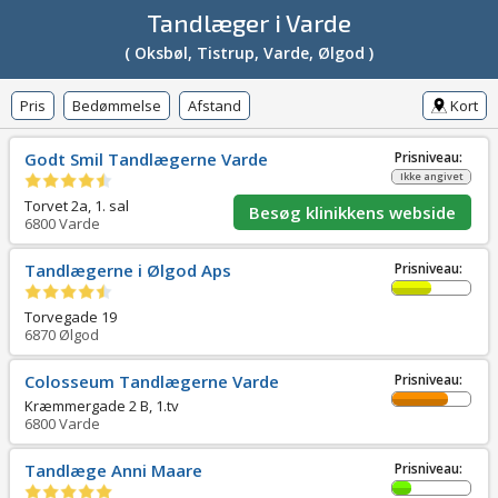
Tandlæger i Varde
( Oksbøl, Tistrup, Varde, Ølgod )
Pris
Bedømmelse
Afstand
Kort
Godt Smil Tandlægerne Varde
Prisniveau:
Ikke angivet
Torvet 2a, 1. sal
Besøg klinikkens webside
6800
Varde
Tandlægerne i Ølgod Aps
Prisniveau:
Torvegade 19
6870
Ølgod
Colosseum Tandlægerne Varde
Prisniveau:
Kræmmergade 2 B, 1.tv
6800
Varde
Tandlæge Anni Maare
Prisniveau: