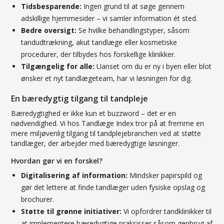
Tidsbesparende:
Ingen grund til at søge gennem
adskillige hjemmesider – vi samler information ét sted.
Bedre oversigt:
Se hvilke behandlingstyper, såsom
tandudtrækning, akut tandlæge eller kosmetiske
procedurer, der tilbydes hos forskellige klinikker.
Tilgængelig for alle:
Uanset om du er ny i byen eller blot
ønsker et nyt tandlægeteam, har vi løsningen for dig.
En bæredygtig tilgang til tandpleje
Bæredygtighed er ikke kun et buzzword – det er en
nødvendighed. Vi hos Tandlæge Index tror på at fremme en
mere miljøvenlig tilgang til tandplejebranchen ved at støtte
tandlæger, der arbejder med bæredygtige løsninger.
Hvordan gør vi en forskel?
Digitalisering af information:
Mindsker papirspild og
gør det lettere at finde tandlæger uden fysiske opslag og
brochurer.
Støtte til grønne initiativer:
Vi opfordrer tandklinikker til
at implementere bæredygtige praksisser såsom genbrug af