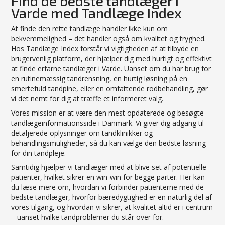
Find de bedste tandlæger i
Varde med Tandlæge Index
At finde den rette tandlæge handler ikke kun om
bekvemmelighed – det handler også om kvalitet og tryghed.
Hos Tandlæge Index forstår vi vigtigheden af at tilbyde en
brugervenlig platform, der hjælper dig med hurtigt og effektivt
at finde erfarne tandlæger i Varde. Uanset om du har brug for
en rutinemæssig tandrensning, en hurtig løsning på en
smertefuld tandpine, eller en omfattende rodbehandling, gør
vi det nemt for dig at træffe et informeret valg.
Vores mission er at være den mest opdaterede og besøgte
tandlægeinformationsside i Danmark. Vi giver dig adgang til
detaljerede oplysninger om tandklinikker og
behandlingsmuligheder, så du kan vælge den bedste løsning
for din tandpleje.
Samtidig hjælper vi tandlæger med at blive set af potentielle
patienter, hvilket sikrer en win-win for begge parter. Her kan
du læse mere om, hvordan vi forbinder patienterne med de
bedste tandlæger, hvorfor bæredygtighed er en naturlig del af
vores tilgang, og hvordan vi sikrer, at kvalitet altid er i centrum
– uanset hvilke tandproblemer du står over for.