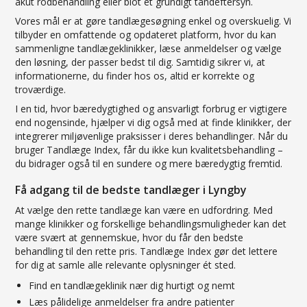
akut rodbehandling eller blot et grundigt tandeftersyn.
Vores mål er at gøre tandlægesøgning enkel og overskuelig. Vi
tilbyder en omfattende og opdateret platform, hvor du kan
sammenligne tandlægeklinikker, læse anmeldelser og vælge
den løsning, der passer bedst til dig. Samtidig sikrer vi, at
informationerne, du finder hos os, altid er korrekte og
troværdige.
I en tid, hvor bæredygtighed og ansvarligt forbrug er vigtigere
end nogensinde, hjælper vi dig også med at finde klinikker, der
integrerer miljøvenlige praksisser i deres behandlinger. Når du
bruger Tandlæge Index, får du ikke kun kvalitetsbehandling –
du bidrager også til en sundere og mere bæredygtig fremtid.
Få adgang til de bedste tandlæger i Lyngby
At vælge den rette tandlæge kan være en udfordring. Med
mange klinikker og forskellige behandlingsmuligheder kan det
være svært at gennemskue, hvor du får den bedste
behandling til den rette pris. Tandlæge Index gør det lettere
for dig at samle alle relevante oplysninger ét sted.
Find en tandlægeklinik nær dig hurtigt og nemt
Læs pålidelige anmeldelser fra andre patienter