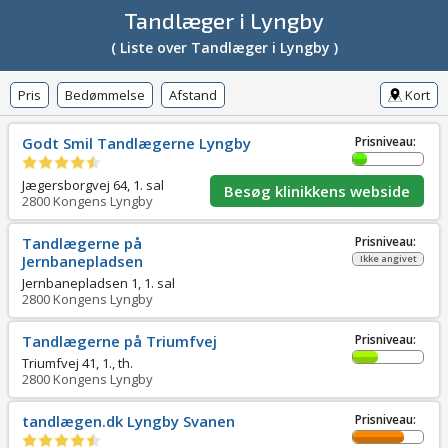
Tandlæger i Lyngby
( Liste over Tandlæger i Lyngby )
Pris
Bedømmelse
Afstand
Kort
Godt Smil Tandlægerne Lyngby
Prisniveau:
Jægersborgvej 64, 1. sal
Besøg klinikkens webside
2800
Kongens Lyngby
Tandlægerne på
Prisniveau:
Jernbanepladsen
Ikke angivet
Jernbanepladsen 1, 1. sal
2800
Kongens Lyngby
Tandlægerne på Triumfvej
Prisniveau:
Triumfvej 41, 1., th.
2800
Kongens Lyngby
tandlægen.dk Lyngby Svanen
Prisniveau: