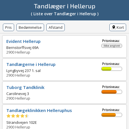
Tandlæger i Hellerup
( Liste over Tandlæger i Hellerup )
Pris
Bedømmelse
Afstand
Kort
Evident Hellerup
Prisniveau:
Ikke angivet
Bernstorffsvej 69A
2900
Hellerup
Tandlægerne i Hellerup
Prisniveau:
Lyngbyvej 237 1. sal
2900
Hellerup
Tuborg Tandklinik
Prisniveau:
Carolinevej 3
2900
Hellerup
Tandlægeklinikken Helleruphus
Prisniveau:
Strandvejen 102E
2900
Hellerup