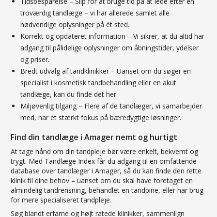
Tidsbesparelse – Slip for at bruge tid på at lede efter en
troværdig tandlæge – vi har allerede samlet alle
nødvendige oplysninger på ét sted.
Korrekt og opdateret information – Vi sikrer, at du altid har
adgang til pålidelige oplysninger om åbningstider, ydelser
og priser.
Bredt udvalg af tandklinikker – Uanset om du søger en
specialist i kosmetisk tandbehandling eller en akut
tandlæge, kan du finde det her.
Miljøvenlig tilgang – Flere af de tandlæger, vi samarbejder
med, har et stærkt fokus på bæredygtige løsninger.
Find din tandlæge i Amager nemt og hurtigt
At tage hånd om din tandpleje bør være enkelt, bekvemt og
trygt. Med Tandlæge Index får du adgang til en omfattende
database over tandlæger i Amager, så du kan finde den rette
klinik til dine behov – uanset om du skal have foretaget en
almindelig tandrensning, behandlet en tandpine, eller har brug
for mere specialiseret tandpleje.
Søg blandt erfarne og højt ratede klinikker, sammenlign