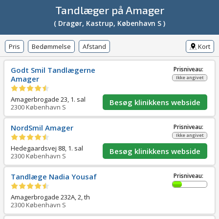
Tandlæger på Amager
( Dragør, Kastrup, København S )
Pris
Bedømmelse
Afstand
Kort
Godt Smil Tandlægerne
Prisniveau:
Amager
Ikke angivet
Amagerbrogade 23, 1. sal
Besøg klinikkens webside
2300
København S
NordSmil Amager
Prisniveau:
Ikke angivet
Hedegaardsvej 88, 1. sal
Besøg klinikkens webside
2300
København S
Tandlæge Nadia Yousaf
Prisniveau:
Amagerbrogade 232A, 2, th
2300
København S