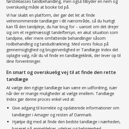
førsteklasses tandbehandling, men også tilbyder en nem og
overskuelig måde at booke tid på.
Vi har skabt en platform, der gør det let at finde
velrenommerede tandlæger i dit nærområde, så du hurtigt
kan få den tandpleje, du har brug for – uanset om det drejer
sig om et regelmæssigt tandeftersyn, en akut situation som
tandpine, eller mere omfattende behandlinger såsom
rodbehandling og tandudtrækning. Med vores fokus på
gennemsigtighed og brugervenlighed er Tandlæge Index det
oplagte valg, når du vil finde en tandlægeklinik, der lever op til
dine forventninger.
En smart og overskuelig vej til at finde den rette
tandlæge
At vælge den rigtige tandlæge kan være en udfordring, især
når der er mange muligheder at vælge imellem. Tandlæge
Index gør denne proces enkel ved at:
Give adgang til korrekte og opdaterede informationer om
tandlæger i Amager og resten af Danmark.
Hjælpe dig med at finde den bedste tandlæge i nærheden,
baseret på anmeldelser, ydelser og beliggenhed.